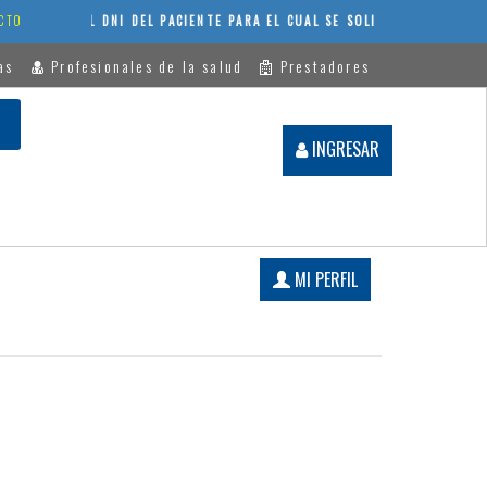
N MANO EL DNI DEL PACIENTE PARA EL CUAL SE SOLICITA EL TURNO. O
CTO
as
Profesionales de la salud
Prestadores
Registrarse
INGRESAR
MI PERFIL