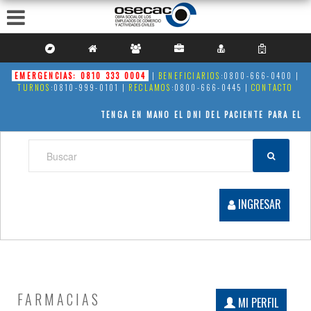
Hijos
Personas a cargo
Por opción
Pacientes Guiados
EMERGENCIAS: 0810 333 0004
|
BENEFICIARIOS
:0800-666-0400
|
TURNOS
:0810-999-0101 |
RECLAMOS
:0800-666-0445
|
CONTACTO
Documentación para Discapacidad
TENGA EN MANO EL DNI DEL PACIENTE PARA EL CU
Otros trámites
Módulos Usuario
BUSCAR:
Turnos
Mis Datos
Registrarse
Mis Atenciones
INGRESAR
+ Servicios
Delegaciones
Vademecum
Institucional
Nuestra Historia
FARMACIAS
MI PERFIL